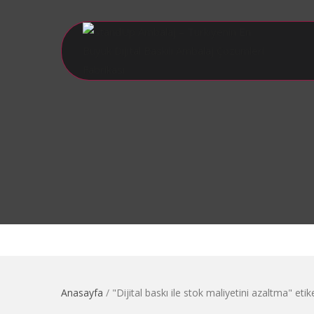
Anasayfa
/
"Dijital baskı ile stok maliyetini azaltma" etike