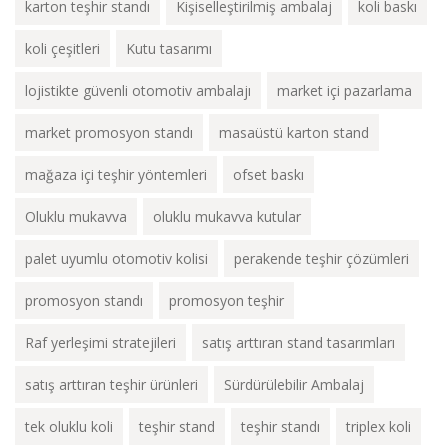
karton teşhir standı
Kişiselleştirilmiş ambalaj
koli baskı
koli çeşitleri
Kutu tasarımı
lojistikte güvenli otomotiv ambalajı
market içi pazarlama
market promosyon standı
masaüstü karton stand
mağaza içi teşhir yöntemleri
ofset baskı
Oluklu mukavva
oluklu mukavva kutular
palet uyumlu otomotiv kolisi
perakende teşhir çözümleri
promosyon standı
promosyon teşhir
Raf yerleşimi stratejileri
satış arttıran stand tasarımları
satış arttıran teşhir ürünleri
Sürdürülebilir Ambalaj
tek oluklu koli
teşhir stand
teşhir standı
triplex koli