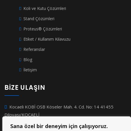
Koli ve Kutu Çözümleri
Stand Çözümleri
Proteus® Çözümleri
Etiket / Kullanım Kılavuzu
Referanslar
Blog
İletişim
BİZE ULAŞIN
Kocaeli KOBİ OSB Köseler Mah. 4. Cd. No: 14 41455
Dilovası/KOCAELİ
+90 262 244 46 68
Sana özel bir deneyim için çalışıyoruz.