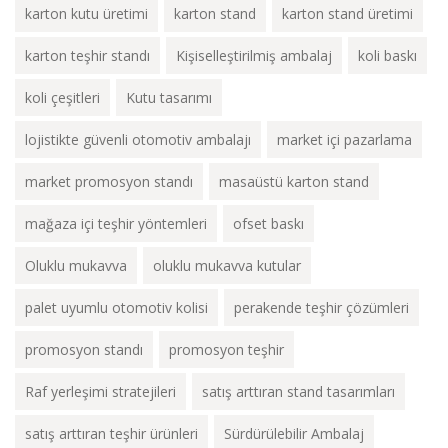
karton kutu üretimi
karton stand
karton stand üretimi
karton teşhir standı
Kişiselleştirilmiş ambalaj
koli baskı
koli çeşitleri
Kutu tasarımı
lojistikte güvenli otomotiv ambalajı
market içi pazarlama
market promosyon standı
masaüstü karton stand
mağaza içi teşhir yöntemleri
ofset baskı
Oluklu mukavva
oluklu mukavva kutular
palet uyumlu otomotiv kolisi
perakende teşhir çözümleri
promosyon standı
promosyon teşhir
Raf yerleşimi stratejileri
satış arttıran stand tasarımları
satış arttıran teşhir ürünleri
Sürdürülebilir Ambalaj