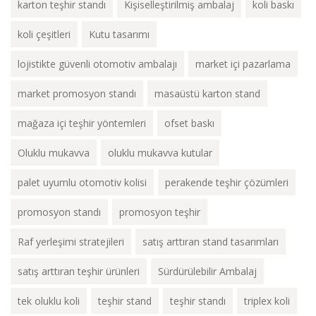
karton teşhir standı
Kişiselleştirilmiş ambalaj
koli baskı
koli çeşitleri
Kutu tasarımı
lojistikte güvenli otomotiv ambalajı
market içi pazarlama
market promosyon standı
masaüstü karton stand
mağaza içi teşhir yöntemleri
ofset baskı
Oluklu mukavva
oluklu mukavva kutular
palet uyumlu otomotiv kolisi
perakende teşhir çözümleri
promosyon standı
promosyon teşhir
Raf yerleşimi stratejileri
satış arttıran stand tasarımları
satış arttıran teşhir ürünleri
Sürdürülebilir Ambalaj
tek oluklu koli
teşhir stand
teşhir standı
triplex koli