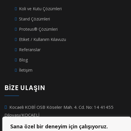
Koli ve Kutu Çözümleri
Stand Çözümleri
Proteus® Çözümleri
Etiket / Kullanım Kılavuzu
Referanslar
Blog
İletişim
BİZE ULAŞIN
Kocaeli KOBİ OSB Köseler Mah. 4. Cd. No: 14 41455
Dilovası/KOCAELİ
+90 262 244 46 68
Sana özel bir deneyim için çalışıyoruz.